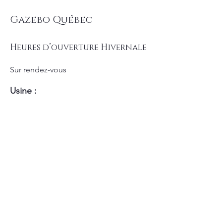
Gazebo Québec
Heures d’ouverture Hivernale
Sur rendez-vous
Usine :
158 chemin du ruisseau des noyers
St-Jean-sur-Richelieu (Acadie), J2Y 1G9
Boutique :
5305 boulevard Grande Allée
Brossard, J4Z 3G7
Téléphone :
450-655-6959
Courriel :
info@mjb.ca