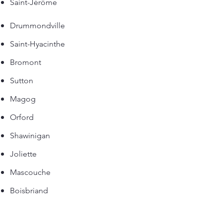
Saint-Jérôme
Drummondville
Saint-Hyacinthe
Bromont
Sutton
Magog
Orford
Shawinigan
Joliette
Mascouche
Boisbriand
Blainville