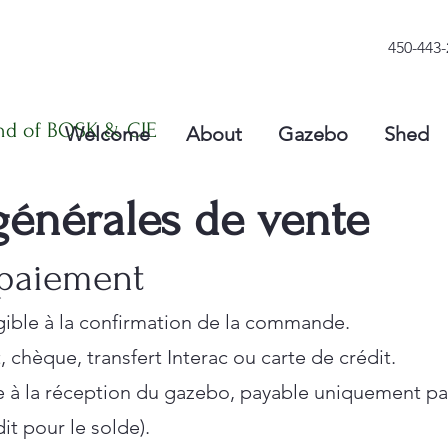
450-443-
nd of BOSK & CIE
Welcome
About
Gazebo
Shed
générales de vente
 paiement
ible à la confirmation de la commande.
 chèque, transfert Interac ou carte de crédit.
e à la réception du gazebo, payable uniquement pa
it pour le solde).