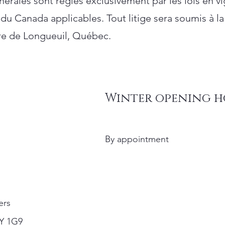
érales sont régies exclusivement par les lois en v
du Canada applicables. Tout litige sera soumis à la 
aire de Longueuil, Québec.
Winter opening h
By appointment
ers
2Y 1G9